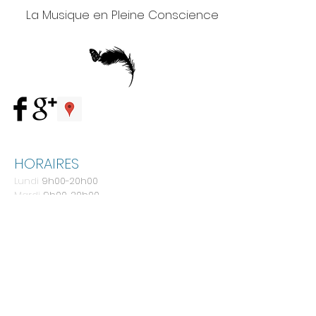
La Musique en Pleine Conscience
HORAIRES
Lundi
9h00-20h00
Mardi
9h00-20h00
Mercredi
9h00-20h00
Jeudi
9h00-20h00
Vendredi
9h00-20h00
Samedi
9h00-16h00
ADRESSE
1, Rue du Champ de Tir