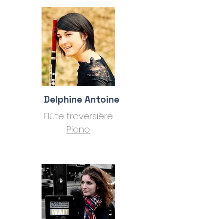
Nos
Professeu
rs
Delphine Antoine
Flûte traversière
Piano